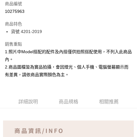
商品編號
超商取貨付款
10275963
Apple Pay
商品特色
ATM付款
貨號 4201-2019
銷售重點
運送方式
1.照片中Model搭配的配件及內搭僅供拍照搭配使用，不列入此商品
全家取貨付款
內。
免運費
2.商品圖檔皆為實品拍攝，會因燈光、個人手機、電腦螢幕顯示而
付款後全家取貨
有差異，請依商品實際顏色為主。
免運費
7-11取貨付款
詳細說明
商品規格
相關推薦
免運費
付款後7-11取貨
免運費
宅配