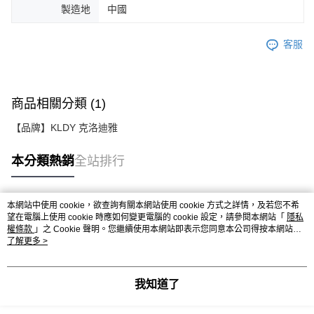
製造地
中國
客服
商品相關分類 (1)
【品牌】KLDY 克洛迪雅
本分類熱銷
全站排行
本網站中使用 cookie，欲查詢有關本網站使用 cookie 方式之詳情，及若您不希
熱門標籤
望在電腦上使用 cookie 時應如何變更電腦的 cookie 設定，請參閱本網站「
隱私
權條款
」之 Cookie 聲明。您繼續使用本網站即表示您同意本公司得按本網站使
用條款之 Cookie 聲明使用 cookie。
了解更多 >
我知道了