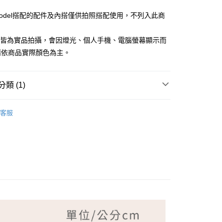
Model搭配的配件及內搭僅供拍照搭配使用，不列入此商
檔皆為實品拍攝，會因燈光、個人手機、電腦螢幕顯示而
請依商品實際顏色為主。
付款
類 (1)
家取貨
NG TIAN 夢田
客服
付款
1取貨