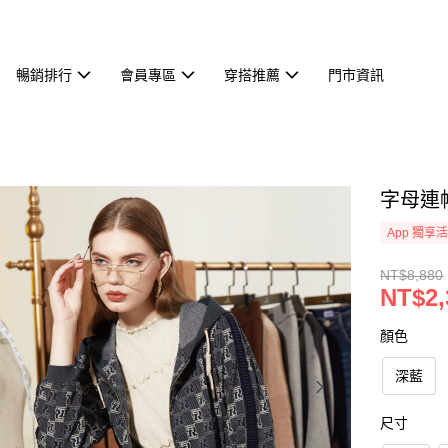
暢銷排行
會員專區
穿搭推薦
門市資訊
字母連帽
App 獨享
NT$8,880
NT$2,
顏色
深藍
尺寸