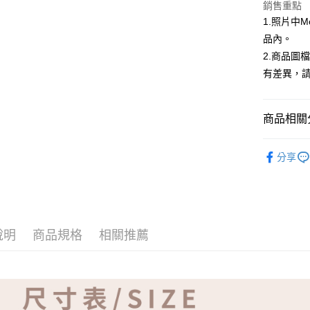
ATM付款
銷售重點
1.照片中
品內。
運送方式
2.商品圖
有差異，
全家取貨
免運費
商品相關分
付款後全
免運費
【品牌】ME
分享
7-11取貨
免運費
付款後7-1
免運費
說明
商品規格
相關推薦
宅配
免運費