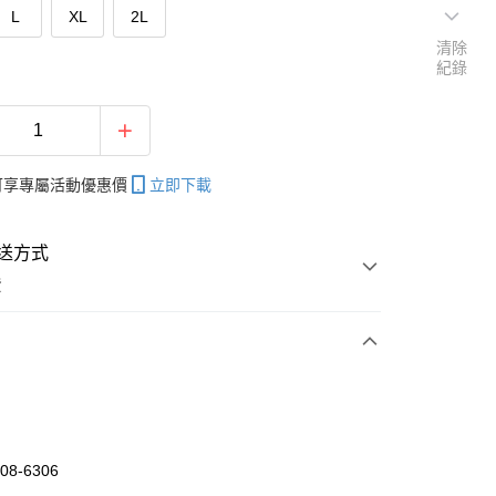
L
XL
2L
清除
紀錄
帳可享專屬活動優惠價
立即下載
送方式
費
次付款
付款
08-6306