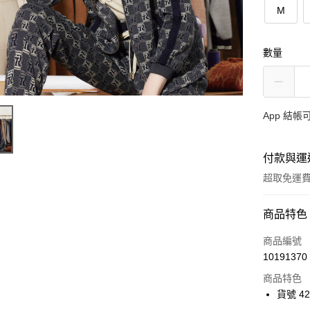
M
數量
App 結
付款與運
超取免運
付款方式
商品特色
信用卡一
商品編號
10191370
超商取貨
商品特色
Apple Pay
貨號 42