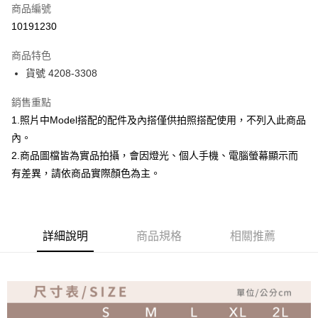
商品編號
超商取貨付款
10191230
Apple Pay
商品特色
ATM付款
貨號 4208-3308
銷售重點
運送方式
1.照片中Model搭配的配件及內搭僅供拍照搭配使用，不列入此商品
全家取貨付款
內。
免運費
2.商品圖檔皆為實品拍攝，會因燈光、個人手機、電腦螢幕顯示而
付款後全家取貨
有差異，請依商品實際顏色為主。
免運費
7-11取貨付款
詳細說明
商品規格
相關推薦
免運費
付款後7-11取貨
免運費
宅配