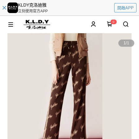
KLDY克洛迪雅
開啟APP
立刻使用官方APP
0
1
/
1