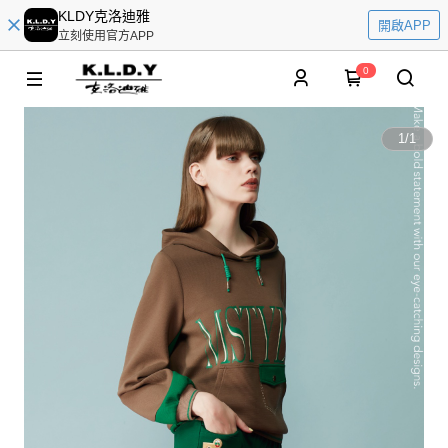
KLDY克洛迪雅
開啟APP
立刻使用官方APP
0
1
/
1