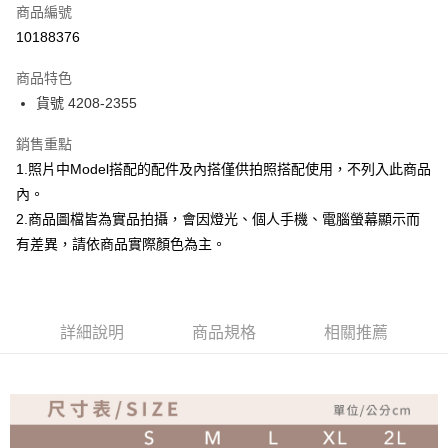
商品編號
超商取貨付款
10188376
Apple Pay
商品特色
ATM付款
貨號 4208-2355
銷售重點
運送方式
1.照片中Model搭配的配件及內搭僅供拍照搭配使用，不列入此商品
全家取貨付款
內。
免運費
2.商品圖檔皆為實品拍攝，會因燈光、個人手機、電腦螢幕顯示而
付款後全家取貨
有差異，請依商品實際顏色為主。
免運費
7-11取貨付款
詳細說明
商品規格
相關推薦
免運費
付款後7-11取貨
免運費
宅配