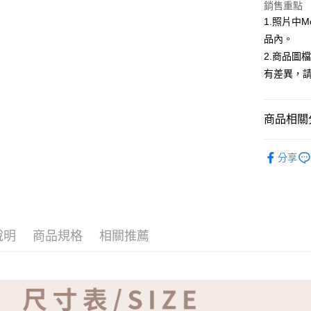
ATM付款
銷售重點
1.照片中
品內。
運送方式
2.商品圖
有差異，
全家取貨
免運費
商品相關分
付款後全
免運費
【品牌】ME
分享
7-11取貨
免運費
付款後7-1
免運費
說明
商品規格
相關推薦
宅配
免運費