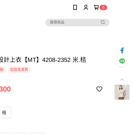
0
計上衣【MT】4208-2352 米.桔
活動
超取免運費
300
桔