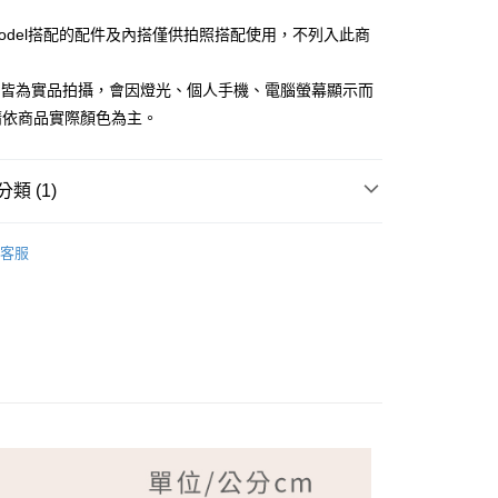
Model搭配的配件及內搭僅供拍照搭配使用，不列入此商
檔皆為實品拍攝，會因燈光、個人手機、電腦螢幕顯示而
請依商品實際顏色為主。
付款
類 (1)
家取貨
NG TIAN 夢田
客服
付款
1取貨