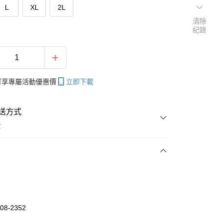
L
XL
2L
清除
紀錄
帳可享專屬活動優惠價
立即下載
送方式
費
次付款
付款
08-2352