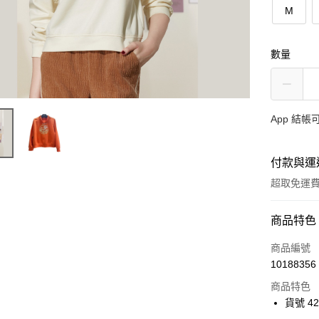
M
數量
App 結
付款與運
超取免運
付款方式
商品特色
信用卡一
商品編號
10188356
超商取貨
商品特色
Apple Pay
貨號 42