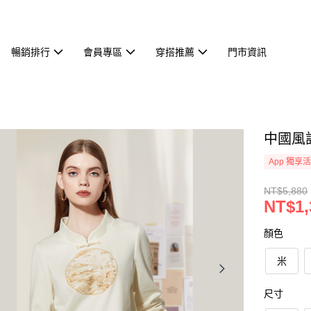
暢銷排行
會員專區
穿搭推薦
門市資訊
中國風設
App 獨享
NT$5,880
NT$1,
顏色
米
尺寸