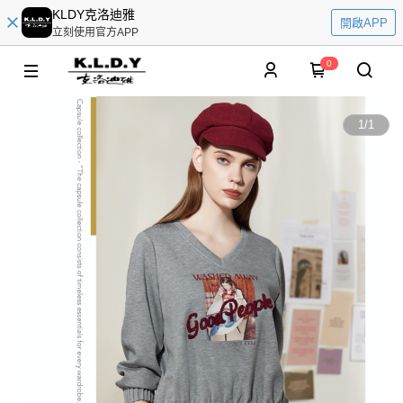
KLDY克洛迪雅
開啟APP
立刻使用官方APP
0
1
/
1