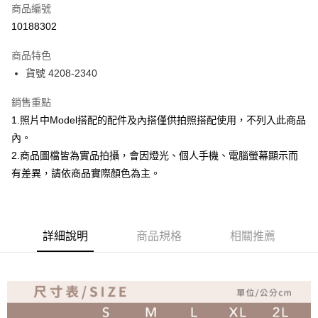
商品編號
超商取貨付款
10188302
Apple Pay
商品特色
ATM付款
貨號 4208-2340
銷售重點
運送方式
1.照片中Model搭配的配件及內搭僅供拍照搭配使用，不列入此商品
全家取貨付款
內。
免運費
2.商品圖檔皆為實品拍攝，會因燈光、個人手機、電腦螢幕顯示而
付款後全家取貨
有差異，請依商品實際顏色為主。
免運費
7-11取貨付款
詳細說明
商品規格
相關推薦
免運費
付款後7-11取貨
免運費
宅配