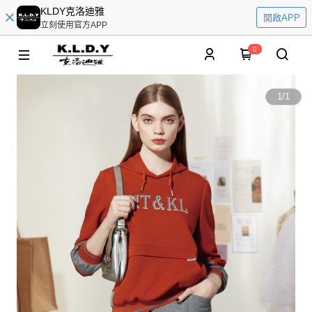
KLDY克洛迪雅
開啟APP
立刻使用官方APP
0
1
/
1