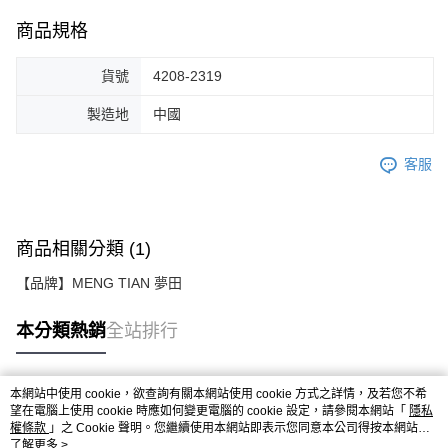
商品規格
貨號
4208-2319
製造地
中國
客服
商品相關分類 (1)
【品牌】MENG TIAN 夢田
本分類熱銷
全站排行
本網站中使用 cookie，欲查詢有關本網站使用 cookie 方式之詳情，及若您不希
熱門標籤
望在電腦上使用 cookie 時應如何變更電腦的 cookie 設定，請參閱本網站「
隱私
權條款
」之 Cookie 聲明。您繼續使用本網站即表示您同意本公司得按本網站使
用條款之 Cookie 聲明使用 cookie。
了解更多 >