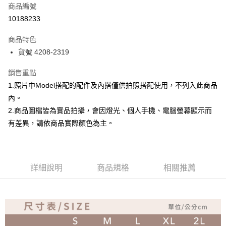
商品編號
超商取貨付款
10188233
Apple Pay
商品特色
ATM付款
貨號 4208-2319
銷售重點
運送方式
1.照片中Model搭配的配件及內搭僅供拍照搭配使用，不列入此商品
全家取貨付款
內。
免運費
2.商品圖檔皆為實品拍攝，會因燈光、個人手機、電腦螢幕顯示而
付款後全家取貨
有差異，請依商品實際顏色為主。
免運費
7-11取貨付款
詳細說明
商品規格
相關推薦
免運費
付款後7-11取貨
免運費
宅配