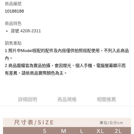
商品編號
超商取貨付款
10188188
Apple Pay
商品特色
ATM付款
貨號 4208-2311
銷售重點
運送方式
1.照片中Model搭配的配件及內搭僅供拍照搭配使用，不列入此商品
全家取貨付款
內。
免運費
2.商品圖檔皆為實品拍攝，會因燈光、個人手機、電腦螢幕顯示而
付款後全家取貨
有差異，請依商品實際顏色為主。
免運費
7-11取貨付款
詳細說明
商品規格
相關推薦
免運費
付款後7-11取貨
免運費
宅配