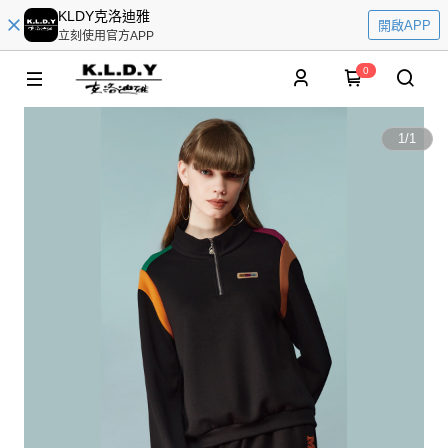
KLDY克洛迪雅
開啟APP
立刻使用官方APP
0
1
/
1