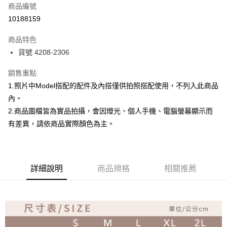
商品編號
超商取貨付款
10188159
Apple Pay
商品特色
ATM付款
貨號 4208-2306
銷售重點
運送方式
1.照片中Model搭配的配件及內搭僅供拍照搭配使用，不列入此商品
全家取貨付款
內。
免運費
2.商品圖檔皆為實品拍攝，會因燈光、個人手機、電腦螢幕顯示而
付款後全家取貨
有差異，請依商品實際顏色為主。
免運費
7-11取貨付款
詳細說明
商品規格
相關推薦
免運費
付款後7-11取貨
免運費
宅配