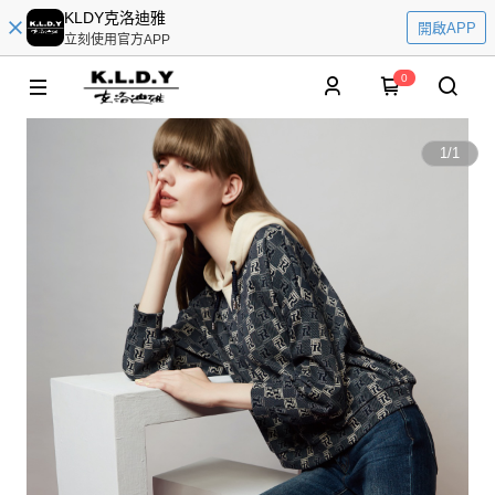
KLDY克洛迪雅
開啟APP
立刻使用官方APP
0
1
/
1