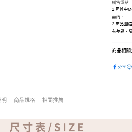
ATM付款
銷售重點
1.照片中
品內。
運送方式
2.商品圖
有差異，
全家取貨
免運費
商品相關分
付款後全
免運費
【品牌】ME
分享
7-11取貨
免運費
付款後7-1
免運費
說明
商品規格
相關推薦
宅配
免運費