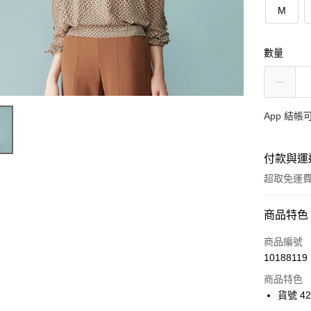
M
數量
App 結
付款與運
超取免運
付款方式
商品特色
信用卡一
商品編號
10188119
超商取貨
商品特色
Apple Pay
貨號 42