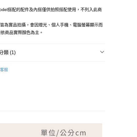
Model搭配的配件及內搭僅供拍照搭配使用，不列入此商
檔皆為實品拍攝，會因燈光、個人手機、電腦螢幕顯示而
請依商品實際顏色為主。
付款
類 (1)
家取貨
NG TIAN 夢田
客服
付款
1取貨