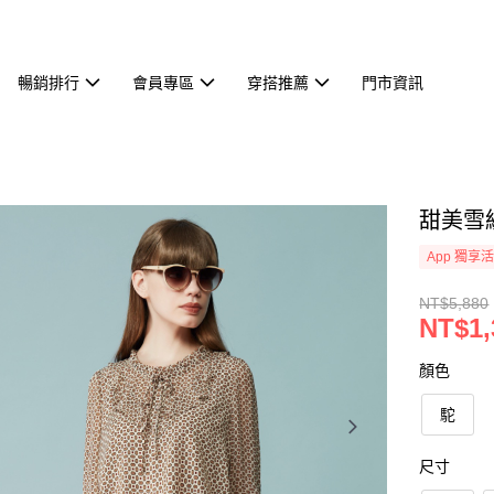
暢銷排行
會員專區
穿搭推薦
門市資訊
甜美雪紡
App 獨享
NT$5,880
NT$1,
顏色
駝
尺寸