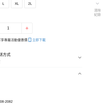
L
XL
2L
清除
紀錄
帳可享專屬活動優惠價
立即下載
送方式
費
次付款
付款
08-2082