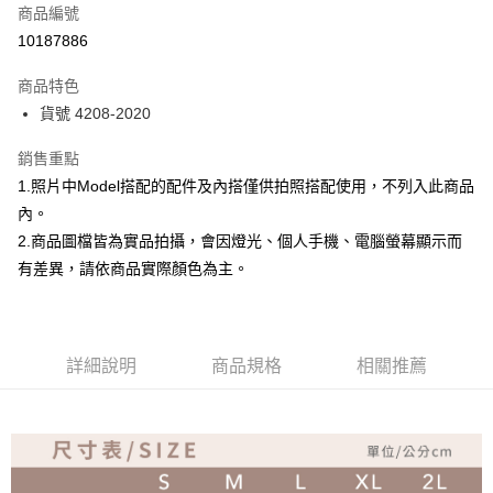
商品編號
超商取貨付款
10187886
Apple Pay
商品特色
ATM付款
貨號 4208-2020
銷售重點
運送方式
1.照片中Model搭配的配件及內搭僅供拍照搭配使用，不列入此商品
全家取貨付款
內。
免運費
2.商品圖檔皆為實品拍攝，會因燈光、個人手機、電腦螢幕顯示而
付款後全家取貨
有差異，請依商品實際顏色為主。
免運費
7-11取貨付款
詳細說明
商品規格
相關推薦
免運費
付款後7-11取貨
免運費
宅配