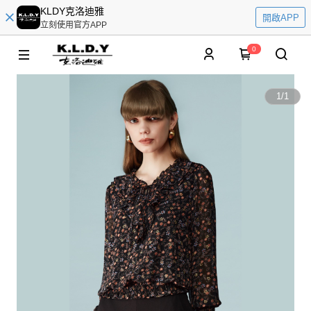
KLDY克洛迪雅
開啟APP
立刻使用官方APP
0
1
/
1