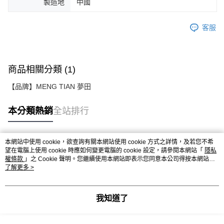
製造地
中國
客服
商品相關分類 (1)
【品牌】MENG TIAN 夢田
本分類熱銷
全站排行
本網站中使用 cookie，欲查詢有關本網站使用 cookie 方式之詳情，及若您不希
熱門標籤
望在電腦上使用 cookie 時應如何變更電腦的 cookie 設定，請參閱本網站「
隱私
權條款
」之 Cookie 聲明。您繼續使用本網站即表示您同意本公司得按本網站使
用條款之 Cookie 聲明使用 cookie。
了解更多 >
我知道了