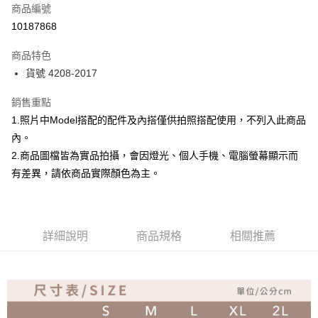
商品編號
超商取貨付款
10187868
Apple Pay
商品特色
ATM付款
貨號 4208-2017
銷售重點
運送方式
1.照片中Model搭配的配件及內搭僅供拍照搭配使用，不列入此商品
全家取貨付款
內。
免運費
2.商品圖檔皆為實品拍攝，會因燈光、個人手機、電腦螢幕顯示而
付款後全家取貨
有差異，請依商品實際顏色為主。
免運費
7-11取貨付款
詳細說明
商品規格
相關推薦
免運費
付款後7-11取貨
免運費
宅配