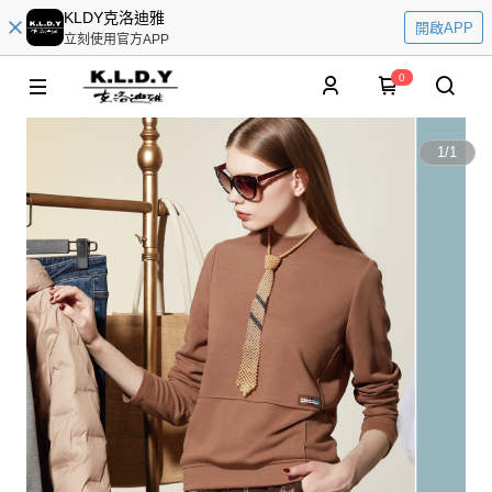
KLDY克洛迪雅
開啟APP
立刻使用官方APP
0
1
/
1