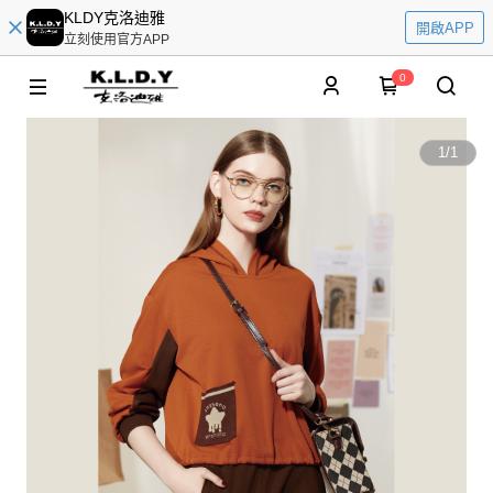
KLDY克洛迪雅
開啟APP
立刻使用官方APP
0
1
/
1