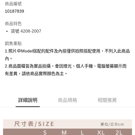
商品編號
超商取貨付款
10187839
Apple Pay
商品特色
ATM付款
貨號 4208-2007
銷售重點
運送方式
1.照片中Model搭配的配件及內搭僅供拍照搭配使用，不列入此商品
全家取貨付款
內。
免運費
2.商品圖檔皆為實品拍攝，會因燈光、個人手機、電腦螢幕顯示而
付款後全家取貨
有差異，請依商品實際顏色為主。
免運費
7-11取貨付款
詳細說明
商品規格
相關推薦
免運費
付款後7-11取貨
免運費
宅配