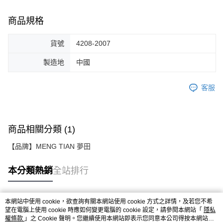
商品規格
貨號
4208-2007
製造地
中國
客服
商品相關分類 (1)
【品牌】MENG TIAN 夢田
本分類熱銷
全站排行
本網站中使用 cookie，欲查詢有關本網站使用 cookie 方式之詳情，及若您不希
熱門標籤
望在電腦上使用 cookie 時應如何變更電腦的 cookie 設定，請參閱本網站「
隱私
權條款
」之 Cookie 聲明。您繼續使用本網站即表示您同意本公司得按本網站使