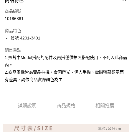
商品特色
信用卡一次付款
商品編號
超商取貨付款
10186881
Apple Pay
商品特色
ATM付款
貨號 4201-3401
銷售重點
運送方式
1.照片中Model搭配的配件及內搭僅供拍照搭配使用，不列入此商品
全家取貨付款
內。
免運費
2.商品圖檔皆為實品拍攝，會因燈光、個人手機、電腦螢幕顯示而
付款後全家取貨
有差異，請依商品實際顏色為主。
免運費
7-11取貨付款
詳細說明
商品規格
相關推薦
免運費
付款後7-11取貨
免運費