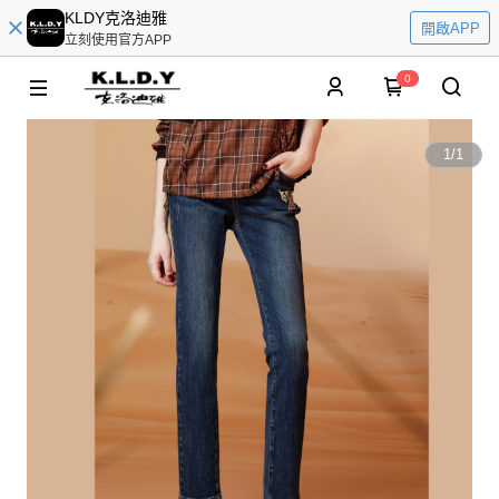
KLDY克洛迪雅
開啟APP
立刻使用官方APP
0
1
/
1