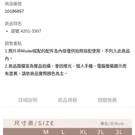
商品編號
超商取貨付款
10186857
Apple Pay
商品特色
ATM付款
貨號 4201-3307
銷售重點
運送方式
1.照片中Model搭配的配件及內搭僅供拍照搭配使用，不列入此商品
全家取貨付款
內。
免運費
2.商品圖檔皆為實品拍攝，會因燈光、個人手機、電腦螢幕顯示而
付款後全家取貨
有差異，請依商品實際顏色為主。
免運費
7-11取貨付款
詳細說明
商品規格
相關推薦
免運費
付款後7-11取貨
免運費
宅配