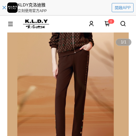
KLDY克洛迪雅
開啟APP
立刻使用官方APP
0
1
/
1