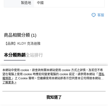
製造地
中國
客服
商品相關分類 (1)
【品牌】KLDY 克洛迪雅
本分類熱銷
全站排行
本網站中使用 cookie，欲查詢有關本網站使用 cookie 方式之詳情，及若您不希
熱門標籤
望在電腦上使用 cookie 時應如何變更電腦的 cookie 設定，請參閱本網站「
隱私
權條款
」之 Cookie 聲明。您繼續使用本網站即表示您同意本公司得按本網站使
用條款之 Cookie 聲明使用 cookie。
了解更多 >
我知道了