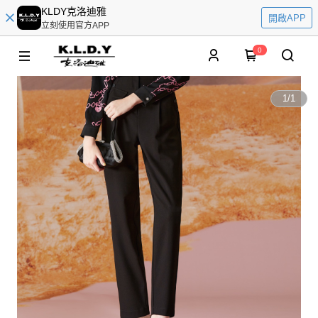
KLDY克洛迪雅
開啟APP
立刻使用官方APP
0
1
/
1