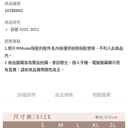
商品編號
超商取貨付款
10186662
Apple Pay
商品特色
ATM付款
貨號 4201-3021
銷售重點
運送方式
1.照片中Model搭配的配件及內搭僅供拍照搭配使用，不列入此商品
全家取貨付款
內。
免運費
2.商品圖檔皆為實品拍攝，會因燈光、個人手機、電腦螢幕顯示而
付款後全家取貨
有差異，請依商品實際顏色為主。
免運費
7-11取貨付款
詳細說明
商品規格
相關推薦
免運費
付款後7-11取貨
免運費
宅配