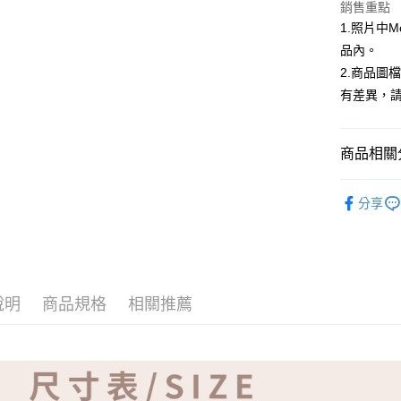
ATM付款
銷售重點
1.照片中
品內。
運送方式
2.商品圖
有差異，
全家取貨
免運費
商品相關分
付款後全
免運費
【品牌】K
分享
7-11取貨
免運費
付款後7-1
免運費
說明
商品規格
相關推薦
宅配
免運費