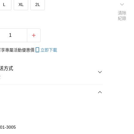
L
XL
2L
清除
紀錄
帳可享專屬活動優惠價
立即下載
送方式
費
次付款
付款
01-3005