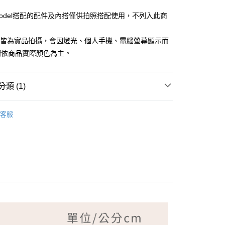
Model搭配的配件及內搭僅供拍照搭配使用，不列入此商
檔皆為實品拍攝，會因燈光、個人手機、電腦螢幕顯示而
請依商品實際顏色為主。
付款
類 (1)
家取貨
LDY 克洛迪雅
客服
付款
1取貨