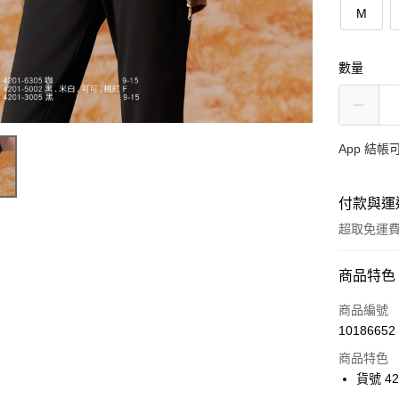
M
數量
App 結
付款與運
超取免運
付款方式
商品特色
信用卡一
商品編號
10186652
超商取貨
商品特色
Apple Pay
貨號 42