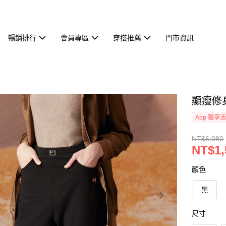
暢銷排行
會員專區
穿搭推薦
門市資訊
顯瘦修身
App 獨享
NT$6,080
NT$1,
顏色
黑
尺寸