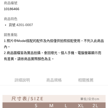
商品編號
超商取貨付款
10186466
Apple Pay
商品特色
ATM付款
貨號 4201-0007
銷售重點
運送方式
1.照片中Model搭配的配件及內搭僅供拍照搭配使用，不列入此商品
全家取貨付款
內。
免運費
2.商品圖檔皆為實品拍攝，會因燈光、個人手機、電腦螢幕顯示而
付款後全家取貨
有差異，請依商品實際顏色為主。
免運費
7-11取貨付款
詳細說明
商品規格
相關推薦
免運費
付款後7-11取貨
免運費
宅配