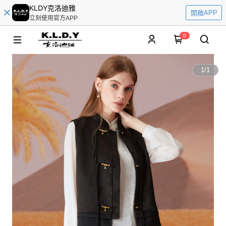
KLDY克洛迪雅
開啟APP
立刻使用官方APP
0
1
/
1